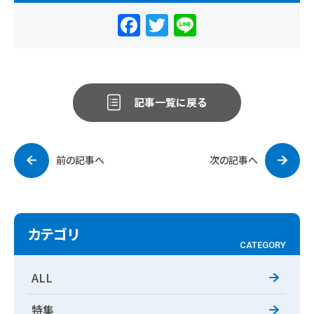
F
T
Li
a
w
n
c
it
e
e
te
記事一覧に戻る
b
r
o
o
前の記事へ
次の記事へ
k
カテゴリ
CATEGORY
ALL
特集