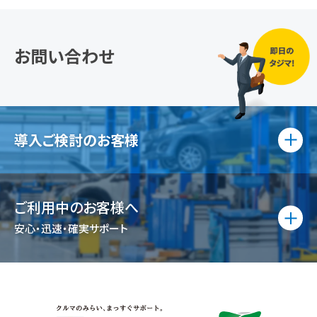
お問い合わせ
導入ご検討のお客様
ご利用中のお客様へ
ご質問等お気軽に
お問い合わせください
安心・迅速・確実サポート
Tel
:03-6433-3566
受付：
9:00〜17:30
迅速サポートいたします！
導入ご検討用お問い合わせ